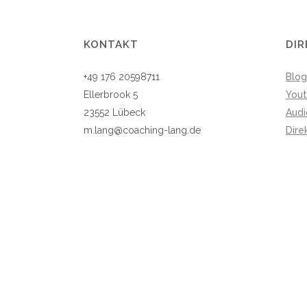
KONTAKT
DIR
+49 176 20598711
Blog
Ellerbrook 5
You
23552 Lübeck
Aud
m.lang@coaching-lang.de
Dire