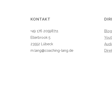
KONTAKT
DIR
+49 176 20598711
Blog
Ellerbrook 5
You
23552 Lübeck
Aud
m.lang@coaching-lang.de
Dire